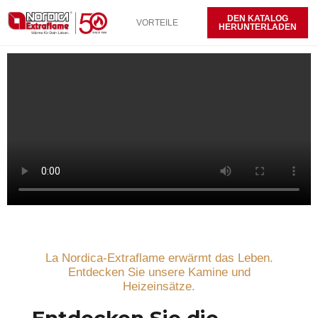
DEN KATALOG
VORTEILE
HERUNTERLADEN
La Nordica-Extraflame erwärmt das Leben.
Entdecken Sie unsere Kamine und
Heizeinsätze.
Entdecken Sie die